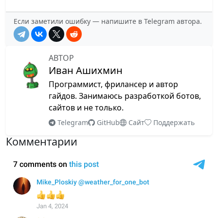
12 Июнь 2026
Комментарии
Если заметили ошибку — напишите в Telegram автора.
Telegram Bot API 10.0: Взамодействие ботов и
бесплатные ассистенты
АВТОР
09 Май 2026
Иван Ашихмин
Комментарии
Программист, фрилансер и автор
Telegram Bot API 9.5: Пользовательские теги и
гайдов. Занимаюсь разработкой ботов,
форматирование времени
сайтов и не только.
01 Март 2026
Telegram
GitHub
Сайт
Поддержать
Комментарии
Комментарии
Telegram BOT API 9.4: цветные кнопки и
премиум эмодзи
09 Февраль 2026
Комментарии
Комментарии на сайте переезжают в
Telegram