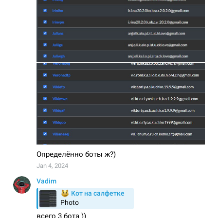
Новый раздел «Идеи»
19 Июль 2025
Комментарии
Изменения на сайте
18 Июль 2025
Комментарии
Telegram Bot API 9.1 - чеклисты, подарки и
другое
04 Июль 2025
Комментарии
Telegram Bot API 9.0: Крупнейшее обновление
2025 года
11 Апрель 2025
Комментарии
Изменения на сайте и статьи по FastAPI
18 Январь 2025