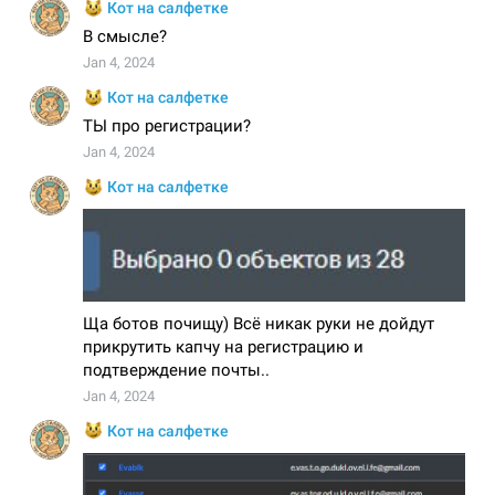
07 Январь 2026
Комментарии
Telegram Bot API 9.3: Революция в ИИ-чатах
01 Январь 2026
Комментарии
ty: революция в тайп-чекинге
23 Декабрь 2025
Комментарии
Обновление библиотеки - AIOgram 3.23.0
07 Декабрь 2025
Комментарии
Telegram Bot API 9.2: прямые сообщения и
рекомендуемые посты
17 Август 2025
Комментарии