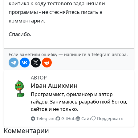
критика к коду тестового задания или
Telegram BOT API 9.4: цветные кнопки и
программы - не стесняйтесь писать в
премиум эмодзи
09 Февраль 2026
комментарии.
Комментарии
Спасибо.
Комментарии на сайте переезжают в
Telegram
07 Январь 2026
Если заметили ошибку — напишите в Telegram автора.
Комментарии
Telegram Bot API 9.3: Революция в ИИ-чатах
АВТОР
01 Январь 2026
Иван Ашихмин
Комментарии
Программист, фрилансер и автор
ty: революция в тайп-чекинге
гайдов. Занимаюсь разработкой ботов,
сайтов и не только.
23 Декабрь 2025
Комментарии
Telegram
GitHub
Сайт
Поддержать
Обновление библиотеки - AIOgram 3.23.0
Комментарии
07 Декабрь 2025