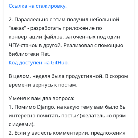
Ссылка на стажировку.
2. Параллельно с этим получил небольшой
"заказ" - разработать приложение по
конвертации файлов, заточенных под один
Telegram Bot API 10.1: Революция
ЧПУ-станок в другой. Реализовал с помощью
форматирования
библиотеки Flet.
12 Июнь 2026
Код доступен на GitHub.
Комментарии
В целом, неделя была продуктивной. В скором
Telegram Bot API 10.0: Взамодействие ботов и
бесплатные ассистенты
времени вернусь к постам.
09 Май 2026
Комментарии
У меня к вам два вопроса:
1. Помимо Django, на какую тему вам было бы
Telegram Bot API 9.5: Пользовательские теги и
интересно почитать посты? (желательно прям
форматирование времени
с идеями).
01 Март 2026
Комментарии
2. Если у вас есть комментарии, предложения,