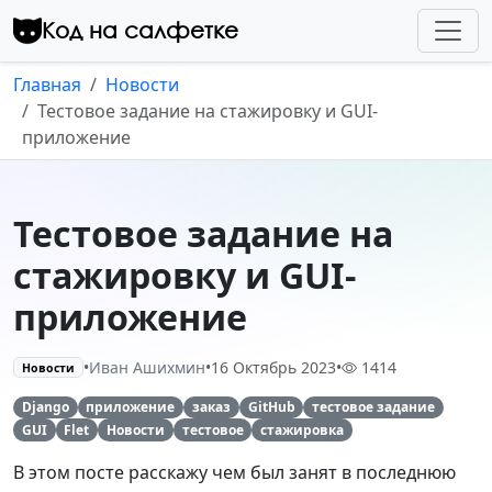
Перейти к контенту
Код на салфетке
Главная
Новости
Тестовое задание на стажировку и GUI-
приложение
Тестовое задание на
стажировку и GUI-
приложение
•
Иван Ашихмин
•
16 Октябрь 2023
•
1414
Новости
Django
приложение
заказ
GitHub
тестовое задание
GUI
Flet
Новости
тестовое
стажировка
В этом посте расскажу чем был занят в последнюю