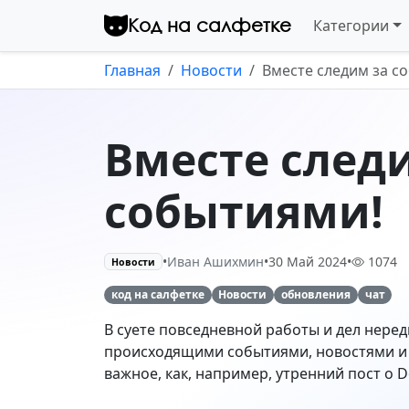
начинающих
Перейти к контенту
Код на салфетке
Категории
программистов от
30 Июнь 2024
Telegram-канала "Код на
Комментарии
салфетке"
Главная
Новости
Вместе следим за с
Обновление бота
автоответчика и ответы
на вопросы о Telegram
26 Июнь 2024
Вместе след
Stars
Комментарии
Обновление библиотеки -
событиями!
AIOgram 3.8.0
19 Июнь 2024
Комментарии
•
Иван Ашихмин
•
30 Май 2024
•
1074
Новости
День рождения канала и
код на салфетке
Новости
обновления
чат
сайта!
В суете повседневной работы и дел неред
19 Июнь 2024
происходящими событиями, новостями и 
Комментарии
важное, как, например, утренний пост о D
Поддержка сайта,