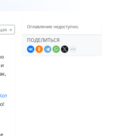
Оглавление недоступно.
щая →
ПОДЕЛИТЬСЯ
но
 и
ак,
Кот
о!
ые