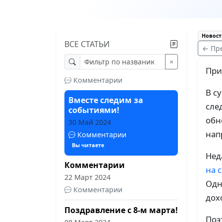
используя Telegram Stars
12 Июнь 2024
Комментарии
Новост
ВСЕ СТАТЬИ
Обновление библиотеки -
← Пр
AIOgram 3.7.0
×
31 Май 2024
При
Комментарии
В с
Вместе следим за
сле
событиями!
обн
30 Май 2024
нап
Комментарии
Вы читаете
Нед
Комментарии
на 
22 Март 2024
Одн
Комментарии
дох
Поздравление с 8-м марта!
Поэ