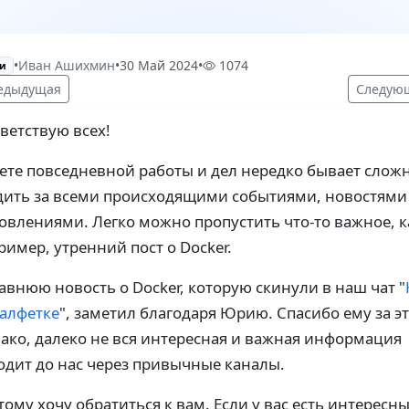
•
Иван Ашихмин
•
30 Май 2024
•
1074
и
едыдущая
Следую
ветствую всех!
уете повседневной работы и дел нередко бывает слож
дить за всеми происходящими событиями, новостями
овлениями. Легко можно пропустить что-то важное, к
ример, утренний пост о Docker.
авнюю новость о Docker, которую скинули в наш чат "
салфетке
", заметил благодаря Юрию. Спасибо ему за эт
ако, далеко не вся интересная и важная информация
одит до нас через привычные каналы.
тому хочу обратиться к вам. Если у вас есть интересн