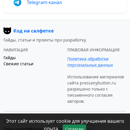
Telegram-канал
Код на салфетке
Гайды, статьи и проекты про разработку.
НАВИГАЦИЯ
ПРАВОВАЯ ИНФОРМАЦИЯ
Гайды
Политика обработки
Свежие статьи
персональных данных
Использование материалов
сайта
pressanybutton.ru
разрешено только c
письменного согласия
авторов.
Этот сайт использует cookie для улучшения вашего
2023–2026 © «Код на салфетке»
опыта.
Согласен
Telegram
info@pressanybutton.ru
↑ Наверх