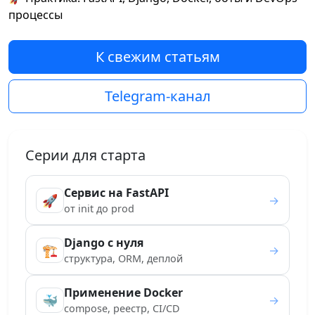
процессы
К свежим статьям
Telegram-канал
Серии для старта
Сервис на FastAPI
🚀
→
от init до prod
Django с нуля
🏗️
→
структура, ORM, деплой
Применение Docker
🐳
→
compose, реестр, CI/CD