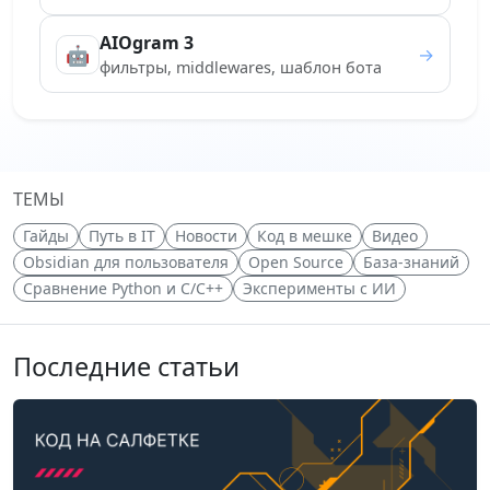
AIOgram 3
🤖
→
фильтры, middlewares, шаблон бота
ТЕМЫ
Гайды
Путь в IT
Новости
Код в мешке
Видео
Obsidian для пользователя
Open Source
База-знаний
Сравнение Python и С/C++
Эксперименты с ИИ
Последние статьи