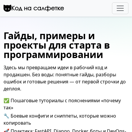
Перейти к контенту
Код на салфетке
Гайды, примеры и
проекты для старта в
программировании
Здесь мы превращаем идеи в рабочий код и
продакшен. Без воды: понятные гайды, разборы
ошибок и готовые решения — от первой строчки до
деплоя.
✅ Пошаговые туториалы с пояснениями «почему
так»
🔧 Боевые конфиги и сниппеты, которые можно
копировать
🚀 Практика: FastAPI, Django, Docker, боты и DevOps-