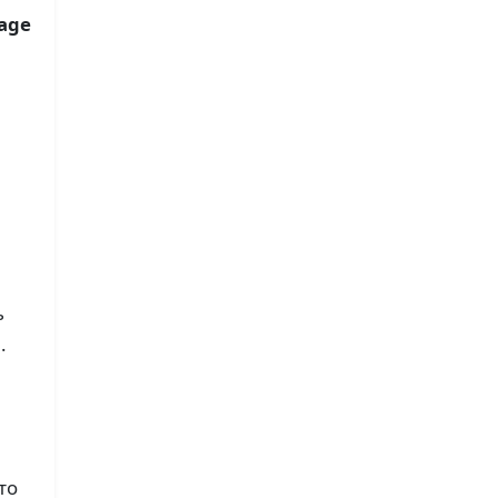
age
ь
.
то