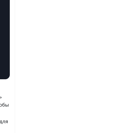
ь
тобы
 для