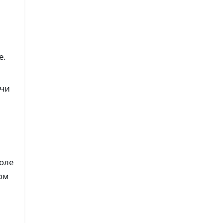
е.
ачи
оле
ом