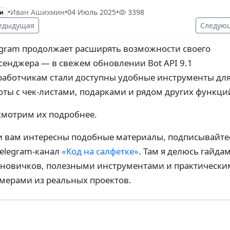
•
Иван Ашихмин
•
04 Июль 2025
•
3398
и
едыдущая
Следую
egram продолжает расширять возможности своего
сенджера — в свежем обновлении Bot API 9.1
работчикам стали доступны удобные инструменты дл
оты с чек-листами, подарками и рядом других функци
смотрим их подробнее.
и вам интересны подобные материалы, подписывайте
Telegram-канал
«Код на салфетке»
. Там я делюсь гайда
 новичков, полезными инструментами и практическ
мерами из реальных проектов.