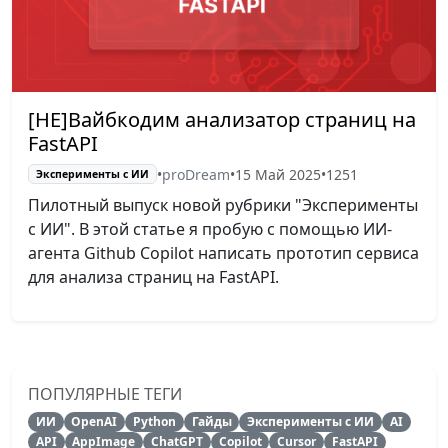
[НЕ]Вайбкодим анализатор страниц на
FastAPI
•
proDream
•
15 Май 2025
•
1251
Эксперименты с ИИ
Пилотный выпуск новой рубрики "Эксперименты
с ИИ". В этой статье я пробую с помощью ИИ-
агента Github Copilot написать прототип сервиса
для анализа страниц на FastAPI.
ПОПУЛЯРНЫЕ ТЕГИ
ИИ
OpenAI
Python
Гайды
Эксперименты с ИИ
AI
API
AppImage
ChatGPT
Copilot
Cursor
FastAPI