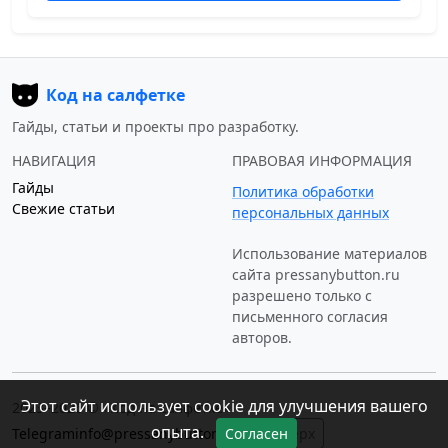
Код на салфетке
Гайды, статьи и проекты про разработку.
НАВИГАЦИЯ
ПРАВОВАЯ ИНФОРМАЦИЯ
Гайды
Политика обработки
Свежие статьи
персональных данных
Использование материалов
сайта
pressanybutton.ru
разрешено только c
письменного согласия
авторов.
Этот сайт использует cookie для улучшения вашего
2023–2026 © «Код на салфетке»
опыта.
Telegram
info@pressanybutton.ru
↑ Наверх
Согласен