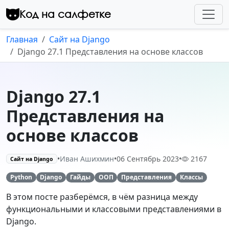
Перейти к контенту
Код на салфетке
Главная
Сайт на Django
Django 27.1 Представления на основе классов
Django 27.1
Представления на
основе классов
•
Иван Ашихмин
•
06 Сентябрь 2023
•
2167
Сайт на Django
Python
Django
Гайды
ООП
Представления
Классы
В этом посте разберёмся, в чём разница между
функциональными и классовыми представлениями в
Django.