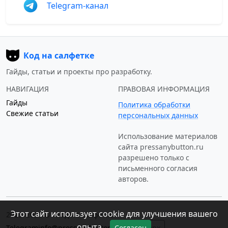
Telegram-канал
Код на салфетке
Гайды, статьи и проекты про разработку.
НАВИГАЦИЯ
ПРАВОВАЯ ИНФОРМАЦИЯ
Гайды
Политика обработки
Свежие статьи
персональных данных
Использование материалов
сайта
pressanybutton.ru
разрешено только c
письменного согласия
авторов.
Этот сайт использует cookie для улучшения вашего
2023–2026 © «Код на салфетке»
опыта.
Telegram
info@pressanybutton.ru
Согласен
↑ Наверх