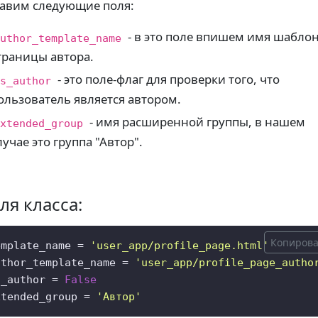
авим следующие поля:
- в это поле впишем имя шабло
uthor_template_name
траницы автора.
- это поле-флаг для проверки того, что
s_author
ользователь является автором.
- имя расширенной группы, в нашем
xtended_group
лучае это группа "Автор".
ля класса:
Копирова
emplate_name = 
'user_app/profile_page.html'
uthor_template_name = 
'user_app/profile_page_autho
s_author = 
False
xtended_group = 
'Автор'