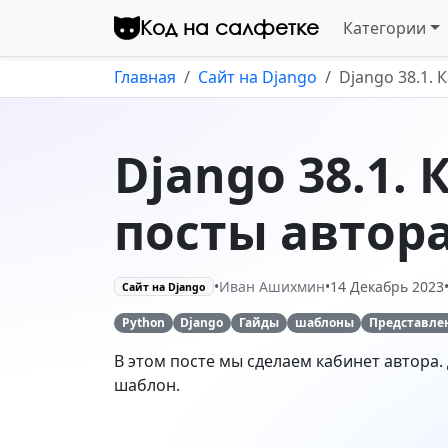
отправки почты
18 Июль 2024
Перейти к контенту
Код на салфетке
Категории
Комментарии
Django 42. Запуск Django-
Главная
Сайт на Django
Django 38.1. 
проекта на VPS
06 Июнь 2024
Комментарии
Django 38.1. 
Django 41. Комментарии к
постам
посты автор
03 Апрель 2024
Комментарии
•
Иван Ашихмин
•
14 Декабрь 2023
Сайт на Django
Django 40. Собственные
страницы ошибок
Python
Django
Гайды
шаблоны
Представле
25 Январь 2024
В этом посте мы сделаем кабинет автора
Комментарии
шаблон.
Django 39. Капча и
подтверждение
регистрации по email