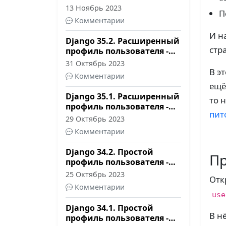
13 Ноябрь 2023
П
Комментарии
И н
Django 35.2. Расширенный
стр
профиль пользователя -
форма и шаблон
31 Октябрь 2023
В э
Комментарии
ещё
Django 35.1. Расширенный
то 
профиль пользователя -
пит
модель и сигналы
29 Октябрь 2023
Комментарии
Django 34.2. Простой
Пр
профиль пользователя -
страница настроек
25 Октябрь 2023
Отк
Комментарии
use
Django 34.1. Простой
В н
профиль пользователя -