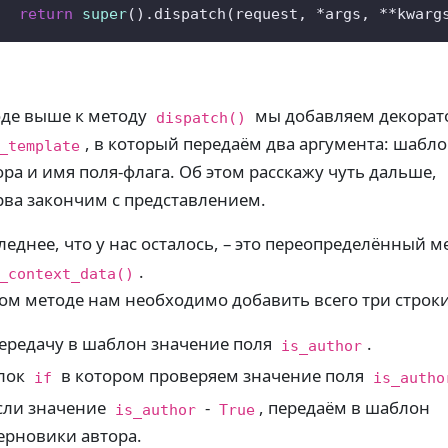
return
super
().dispatch(request, *args, **kwarg
оде выше к методу
мы добавляем декорат
dispatch()
, в который передаём два аргумента: шабл
_template
ора и имя поля-флага. Об этом расскажу чуть дальше,
рва закончим с представлением.
леднее, что у нас осталось, – это переопределённый м
.
_context_data()
том методе нам необходимо добавить всего три строки
ередачу в шаблон значение поля
.
is_author
лок
в котором проверяем значение поля
if
is_autho
сли значение
-
, передаём в шаблон
is_author
True
ерновики автора.