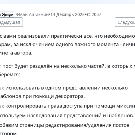
•
Иван Ашихмин
•
14 Декабрь 2023
•
2057
а Django
едыдущая
Следую
с вами реализовали практически всё, что необходимо
орам, за исключением одного важного момента - лич
инета автора.
т пост будет разделён на несколько частей, в которых
берёмся:
ак использовать в одном представлении несколько
аблонов при помощи декоратора.
ак контролировать права доступа при помощи миксин
спользуем наследования представлений и шаблонов.
обавим страницы редактирования/удаления постов
втором.