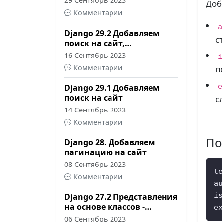
29 Сентябрь 2023
Доб
Комментарии
a
Django 29.2 Добавляем
с
поиск на сайт,
продолжение
16 Сентябрь 2023
i
Комментарии
п
e
Django 29.1 Добавляем
поиск на сайт
с
14 Сентябрь 2023
Комментарии
По
Django 28. Добавляем
пагинацию на сайт
08 Сентябрь 2023
t
Комментарии
a
i
Django 27.2 Представления
на основе классов -
e
Практика
06 Сентябрь 2023