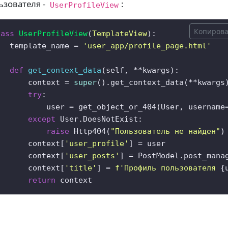
ьзователя -
:
UserProfileView
Копирова
lass
UserProfileView
(
TemplateView
):

   template_name = 
'user_app/profile_page.html'
def
get_context_data
(
self, **kwargs
):

       context = 
super
().get_context_data(**kwargs)
try
:

           user = get_object_or_404(User, username
except
 User.DoesNotExist:

raise
 Http404(
"Пользователь не найден"
)

       context[
'user_profile'
] = user

       context[
'user_posts'
] = PostModel.post_mana
       context[
'title'
] = 
f'Профиль пользователя 
{
return
 context