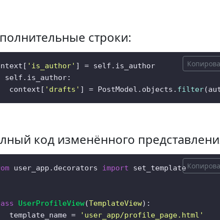
полнительные строки:
Копирова
ontext[
'is_author'
f
 self.is_author:  

   context[
'drafts'
] = PostModel.objects.
filter
(au
лный код изменённого представлени
Копирова
rom
 user_app.decorators 
import
 set_template

lass
UserProfileView
(
TemplateView
):  

   template_name = 
'user_app/profile_page.html'