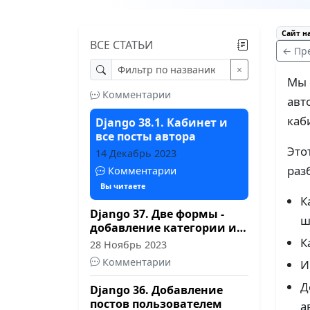
09 Январь 2024
Комментарии
Сайт н
ВСЕ СТАТЬИ
Django 38.2. Добавление,
← Пр
редактирование,
×
удаление поста
19 Декабрь 2023
Мы 
Комментарии
авт
каб
Django 38.1. Кабинет и
все посты автора
Это
14 Декабрь 2023
раз
Комментарии
Вы читаете
К
Django 37. Две формы -
ш
добавление категории и
файла
К
28 Ноябрь 2023
Комментарии
И
Д
Django 36. Добавление
постов пользователем
а