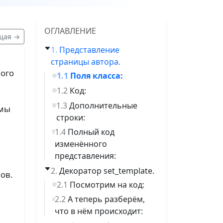
ОГЛАВЛЕНИЕ
щая →
Представление
страницы автора.
ного
Поля класса:
Код:
Дополнительные
 мы
строки:
Полный код
изменённого
представления:
Декоратор set_template.
ов.
Посмотрим на код:
А теперь разберём,
что в нём происходит: