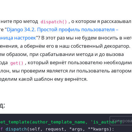
ните про метод
, о котором я рассказывал
dispatch()
е "
Django 34.2. Простой профиль пользователя –
аница настроек
"? В этот раз мы не будем вносить в нег
енения, а обернём его в наш собственный декоратор.
им образом, при срабатывании метода и до вызова
ода
, который вернёт пользователю необходи
get()
лон, мы проверим является ли пользователь автором
еделим какой шаблон ему вернётся.
д:
Копирова
set_template(
author_template_name, 
'is_author'
)  
ef
dispatch
(
self, request, *args, **kwargs
):  
