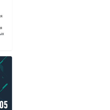
ля
я
ых