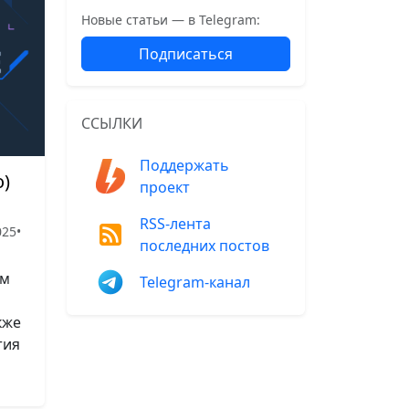
Новые статьи — в Telegram:
Подписаться
ССЫЛКИ
Поддержать
)
проект
RSS-лента
025
•
последних постов
ом
Telegram-канал
кже
тия