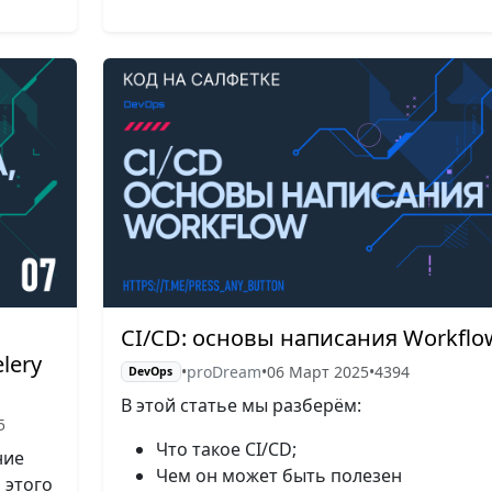
CI/CD: основы написания Workflo
lery
•
proDream
•
06 Март 2025
•
4394
DevOps
В этой статье мы разберём:
5
Что такое CI/CD;
ние
Чем он может быть полезен
 этого