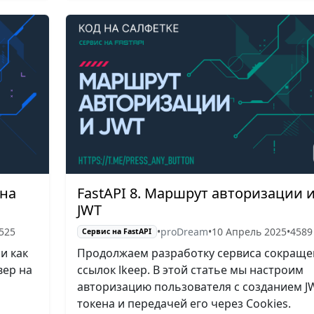
 на
FastAPI 8. Маршрут авторизации 
JWT
525
•
proDream
•
10 Апрель 2025
•
4589
Сервис на FastAPI
 и как
Продолжаем разработку сервиса сокраще
вер на
ссылок lkeep. В этой статье мы настроим
авторизацию пользователя с созданием J
токена и передачей его через Cookies.