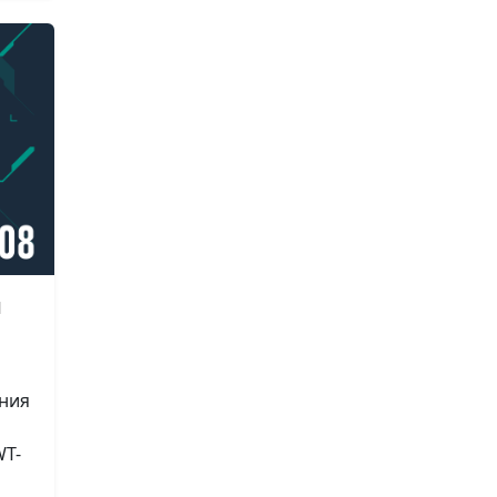
и
ния
WT-