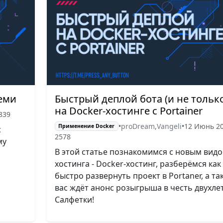
семи
Быстрый деплой бота (и не только
на Docker-хостинге с Portainer
839
•
proDream
,
Vangeli
•
12 Июнь 2
Применение Docker
с
2578
му
В этой статье познакомимся с новым вид
хостинга - Docker-хостинг, разберёмся как
быстро развернуть проект в Portaner, а та
вас ждёт анонс розыгрыша в честь двухле
Салфетки!