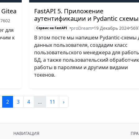
Gitea
FastAPI 5. Приложение
аутентификации и Pydantic схемы
•
7602
•
proDream
•
19 Декабрь 2024
•
569
Сервис на FastAPI
er для
ючим к
В этом посте мы напишем Pydantic-схемы 
данных пользователя, создадим класс
пользовательского менеджера для работы
БД, а также пользовательский обработчик
работы в паролями и другими видами
токенов.
2
3
4
…
11
›
НАВИГАЦИЯ
ПР