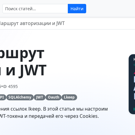
Поиск по сайту
Найти
 Маршрут авторизации и JWT
аршрут
 и JWT
5
•
4595
PI
SQLAlchemy
JWT
Oauth
Lkeep
ия ссылок lkeep. В этой статье мы настроим
T-токена и передачей его через Cookies.