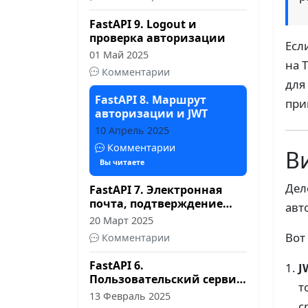
FastAPI 9. Logout и
проверка авторизации
Есл
01 Май 2025
на 
Комментарии
для
FastAPI 8. Маршрут
при
авторизации и JWT
10 Апрель 2025
Комментарии
В
Вы читаете
Дел
FastAPI 7. Электронная
почта, подтверждение
авт
регистрации, Celery и
20 Март 2025
Redis
Вот
Комментарии
FastAPI 6.
J
Пользовательский сервис
т
и маршруты регистрации
13 Февраль 2025
с