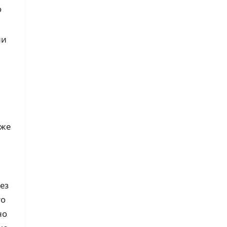
о
ли
уже
ез
то
но