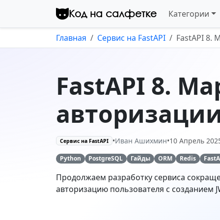
Перейти к контенту
Код на салфетке
Категории
Главная
Сервис на FastAPI
FastAPI 8.
FastAPI 8. М
авторизации
•
Иван Ашихмин
•
10 Апрель 202
Сервис на FastAPI
Python
PostgreSQL
Гайды
ORM
Redis
FastA
Продолжаем разработку сервиса сокращен
авторизацию пользователя с созданием JW