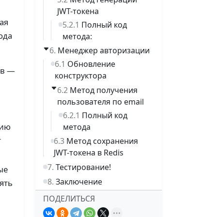
JWT-токена
ая
Полный код
ода
метода:
Менеджер авторизации
Обновление
ов —
конструктора
Метод получения
пользователя по email
Полный код
цию
метода
т
Метод сохранения
JWT-токена в Redis
Тестирование!
ые
Заключение
нять
ПОДЕЛИТЬСЯ