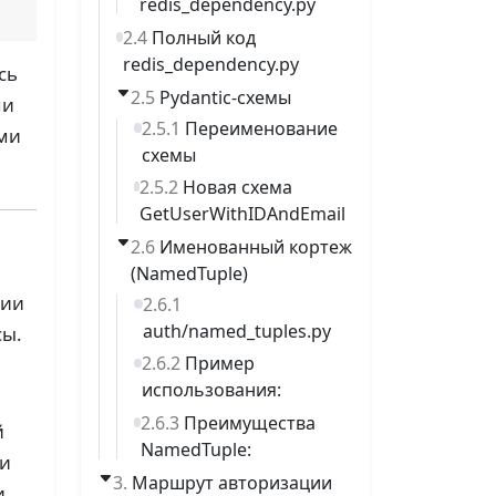
redis_dependency.py
Полный код
redis_dependency.py
сь
Pydantic-схемы
ми
Переименование
ими
схемы
Новая схема
GetUserWithIDAndEmail
Именованный кортеж
(NamedTuple)
ции
auth/named_tuples.py
сы.
Пример
использования:
Преимущества
й
NamedTuple:
 и
Маршрут авторизации
и