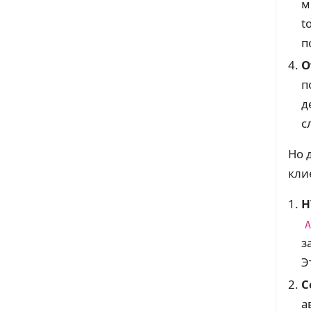
м
t
п
О
п
д
с
Но 
кли
H
A
з
Э
C
а