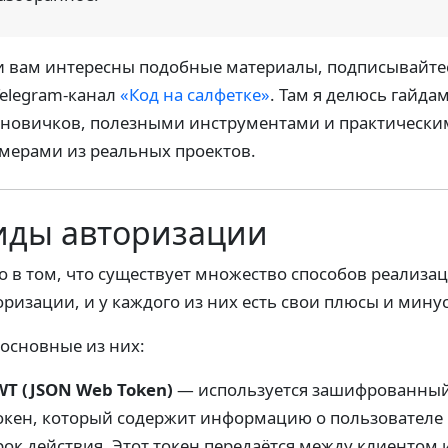
и вам интересны подобные материалы, подписывайте
Telegram-канал
«Код на салфетке»
. Там я делюсь гайда
 новичков, полезными инструментами и практическ
мерами из реальных проектов.
иды авторизации
о в том, что существует множество способов реализа
оризации, и у каждого из них есть свои плюсы и мину
 основные из них:
WT (JSON Web Token)
— используется зашифрованны
окен, который содержит информацию о пользователе
рок действия. Этот токен передаётся между клиентом 