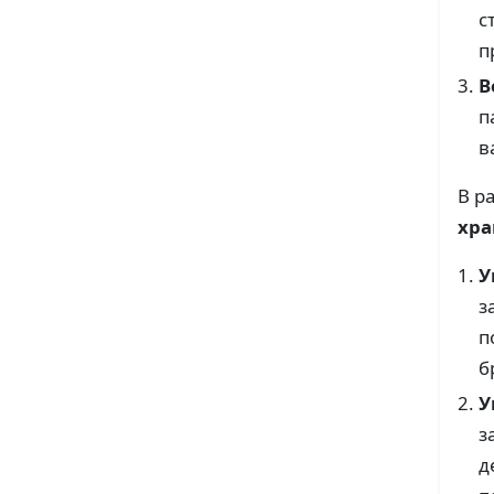
с
п
B
п
в
В р
хра
У
з
п
б
У
з
д