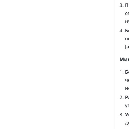
П
с
н
Б
о
J
Мин
Б
ч
и
Р
у
У
д