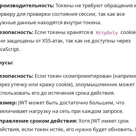
роизводительность:
Токены не требуют обращения 
ерверу для проверки состояния сессии, так как все
ужные данные находятся внутри токена.
езопасность:
Если токены хранятся в
cookie
HttpOnly
ни защищены от XSS-атак, так как не доступны через
avaScript.
усы:
езопасность:
Если токен скомпрометирован (наприме
ерез утечку или кражу cookie), злоумышленник может
спользовать его до истечения срока действия.
азмер:
JWT может быть достаточно большим, что
величивает нагрузку на сеть при каждом запросе.
правление сроком действия:
Хотя JWT имеет срок
ействия, если токен истёк, его нужно будет обновить. 