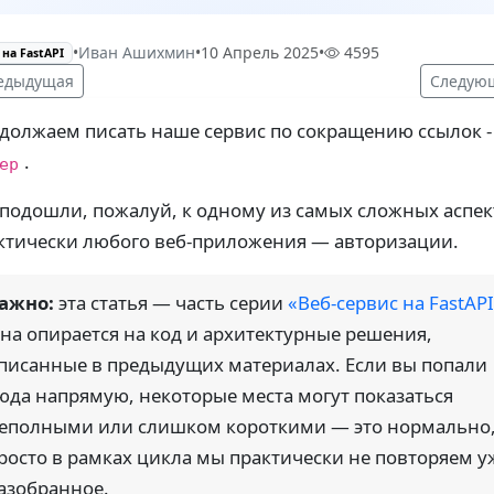
•
Иван Ашихмин
•
10 Апрель 2025
•
4595
на FastAPI
едыдущая
Следую
должаем писать наше сервис по сокращению ссылок -
.
ep
подошли, пожалуй, к одному из самых сложных аспек
ктически любого веб-приложения — авторизации.
ажно:
эта статья — часть серии
«Веб-сервис на FastAP
на опирается на код и архитектурные решения,
писанные в предыдущих материалах. Если вы попали
юда напрямую, некоторые места могут показаться
еполными или слишком короткими — это нормально
росто в рамках цикла мы практически не повторяем у
азобранное.