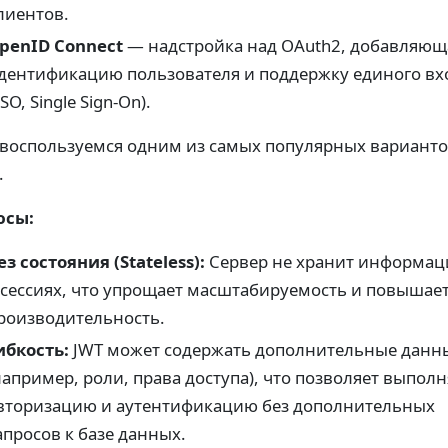
лиентов.
penID Connect
— надстройка над OAuth2, добавляющ
дентификацию пользователя и поддержку единого вх
SSO, Single Sign-On).
воспользуемся одним из самых популярных вариант
.
юсы:
ез состояния (Stateless):
Сервер не хранит информа
 сессиях, что упрощает масштабируемость и повышае
роизводительность.
ибкость:
JWT может содержать дополнительные данн
например, роли, права доступа), что позволяет выпол
вторизацию и аутентификацию без дополнительных
апросов к базе данных.