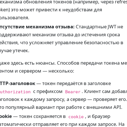
еханизма обновления токенов (например, через refre
oken) это может привести к неудобствам для
ользователя.
тсутствие механизма отзыва:
Стандартные JWT не
оддерживают механизм отзыва до истечения срока
ействия, что усложняет управление безопасностью в
лучае утечек.
даже здесь есть нюансы. Способов передачи токена м
ентом и сервером — несколько:
TTP-заголовок
— токен передаётся в заголовке
с префиксом
. Клиент сам добав
uthorization
Bearer
аголовок к каждому запросу, а сервер — проверяет его
то популярный вариант при работе с внешними API.
ookie
— токен сохраняется в
, и браузер
cookie
втоматически отправляет его при каждом запросе. На