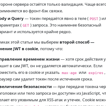
тороне сервера остаётся только валидация. Чаще всег
рименяется во фронт-бэк связке.
ody и Query
— токен передаётся явно в теле (
) и
POST
араметрах (
) запроса. Это наименее безопасный
GET
ариант и используется крайне редко.
амках этой статьи мы выберем
второй способ —
нение JWT в cookie
, потому что:
правление временем жизни
— хотя срок действия 
ашит в сам JWT, он не удаляется автоматически. Если
оместить его в cookie и указать
или
,
max-age
expires
раузер сам удалит токен после истечения срока.
величение безопасности
— при передаче токена чер
аголовки или тело запроса он доступен из JavaScript, ч
елает его уязвимым для XSS-атак и утечек. Cookie мож