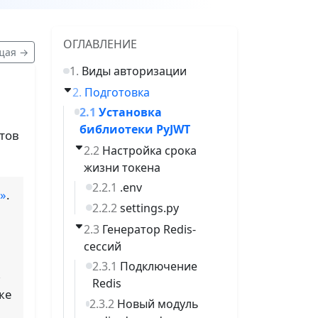
ОГЛАВЛЕНИЕ
щая →
Виды авторизации
Подготовка
Установка
библиотеки PyJWT
тов
Настройка срока
жизни токена
.env
I»
.
settings.py
Генератор Redis-
сессий
Подключение
,
Redis
же
Новый модуль