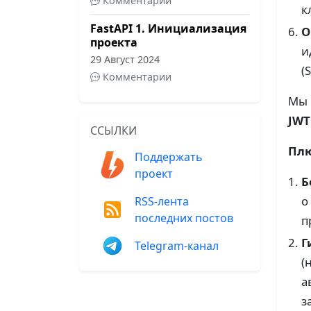
Комментарии
к
FastAPI 1. Инициализация
O
проекта
и
29 Август 2024
(
Комментарии
Мы 
JWT
ССЫЛКИ
Пл
Поддержать
проект
Б
о
RSS-лента
последних постов
п
Г
Telegram-канал
(
а
з