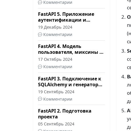
Комментарии
с
FastAPI 5. Приложение
O
аутентификации и
п
Pydantic схемы
19 Декабрь 2024
(
Комментарии
с
FastAPI 4. Модель
S
пользователя, миксины и
Alembic
c
17 Октябрь 2024
с
Комментарии
B
FastAPI 3. Подключение к
SQLAlchemy и генератор
л
сессий
19 Сентябрь 2024
о
Комментарии
д
A
FastAPI 2. Подготовка
проекта
у
05 Сентябрь 2024
д