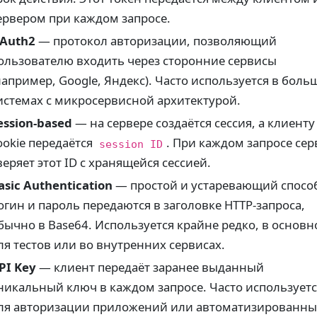
ервером при каждом запросе.
Auth2
— протокол авторизации, позволяющий
ользователю входить через сторонние сервисы
например, Google, Яндекс). Часто используется в боль
истемах с микросервисной архитектурой.
ession-based
— на сервере создаётся сессия, а клиенту
ookie передаётся
. При каждом запросе сер
session ID
веряет этот ID с хранящейся сессией.
asic Authentication
— простой и устаревающий спосо
огин и пароль передаются в заголовке HTTP-запроса,
бычно в Base64. Используется крайне редко, в основ
ля тестов или во внутренних сервисах.
PI Key
— клиент передаёт заранее выданный
никальный ключ в каждом запросе. Часто использует
ля авторизации приложений или автоматизированны