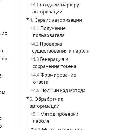
Создаём маршрут
авторизации
Сервис авторизации
Получение
ших
пользователя
Проверка
 в
существования и пароля
вер
Генерация и
сохранение токена
Формирование
б:
ответа
Полный код метода
ном
Обработчик
авторизации
Метод проверки
ся
пароля
х
Метод генерации