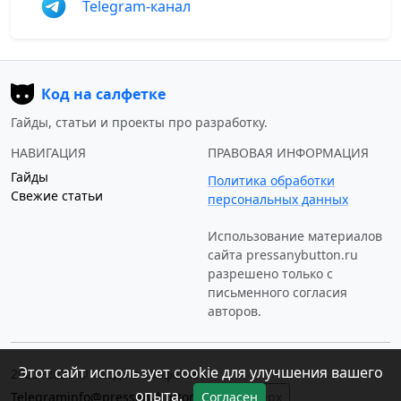
Telegram-канал
Код на салфетке
Гайды, статьи и проекты про разработку.
НАВИГАЦИЯ
ПРАВОВАЯ ИНФОРМАЦИЯ
Гайды
Политика обработки
Свежие статьи
персональных данных
Использование материалов
сайта
pressanybutton.ru
разрешено только c
письменного согласия
авторов.
Этот сайт использует cookie для улучшения вашего
2023–2026 © «Код на салфетке»
опыта.
Telegram
info@pressanybutton.ru
↑ Наверх
Согласен