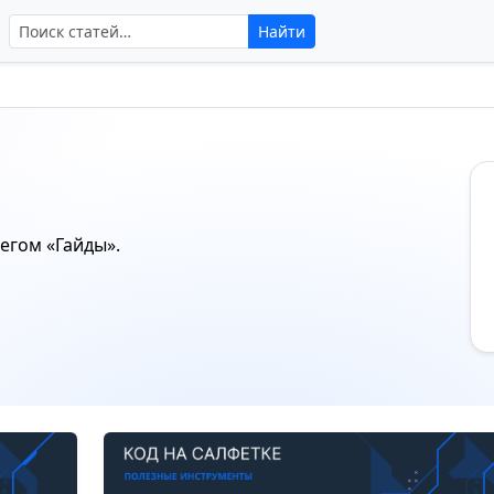
Поиск по сайту
Найти
тегом
«Гайды»
.