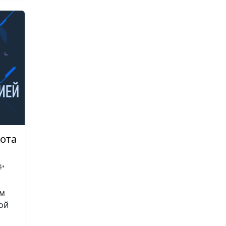
бота
4
•
ом
ой