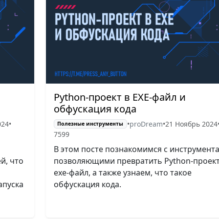
Python-проект в EXE-файл и
обфускация кода
024
•
•
proDream
•
21 Ноябрь 2024
Полезные инструменты
7599
В этом посте познакомимся с инструмент
й, что
позволяющими превратить Python-проект
exe-файл, а также узнаем, что такое
апуска
обфускация кода.