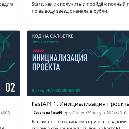
здадим
Stars, как их получить и пройдём полный 
по выводу звёзд с канала в рубли.
FastAPI 1. Инициализация проект
•
4908
•
proDream
•
29 Август 2024
•
4310
Сервис на FastAPI
В этом посте начинаем серию о создании
PI,
сервиса сокращения ссылок на FastAPI.