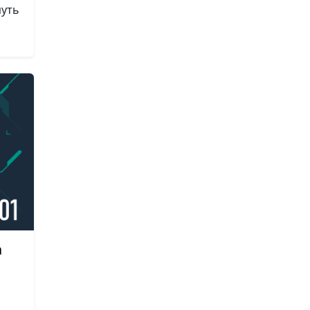
путь
а