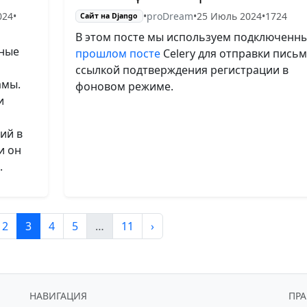
024
•
•
proDream
•
25 Июль 2024
•
1724
Сайт на Django
В этом посте мы используем подключенны
нные
прошлом посте
Celery для отправки письм
ссылкой подтверждения регистрации в
амы.
фоновом режиме.
и
ий в
и он
.
2
3
4
5
…
11
›
НАВИГАЦИЯ
ПР