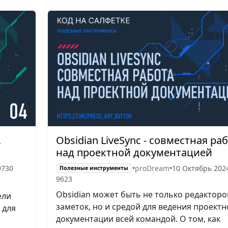
,
Obsidian LiveSync - совместная ра
над проектной документацией
9730
•
proDream
•
10 Октябрь 202
Полезные инструменты
9623
Obsidian может быть не только редактор
ели
заметок, но и средой для ведения проектн
 для
документации всей командой. О том, как