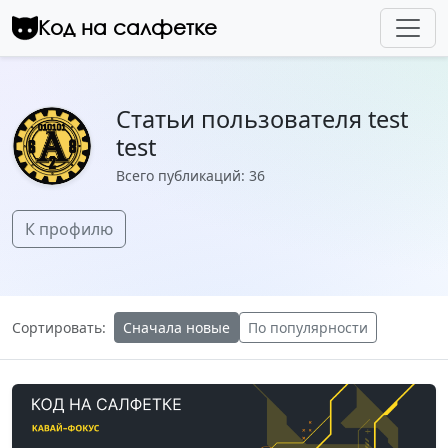
Перейти к контенту
Код на салфетке
Статьи пользователя test
test
Всего публикаций: 36
К профилю
Сортировать:
Сначала новые
По популярности