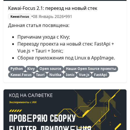
Kawai-Focus 2.1: переезд на новый стек
•
08 Январь 2026
•
991
Kawai-Focus
Данная статья посвящена:
Причинам ухода с Kivy;
Переезду проекта на новый стек: FastApi +
Vue.js + Tauri + Ionic;
Сборке приложения под Linux в AppImage.
Python
Kivy
Open source
Наши Open Source проекты
Kawai.Focus
Tauri
Nuitka
Ionic
Vue.js
FastApi