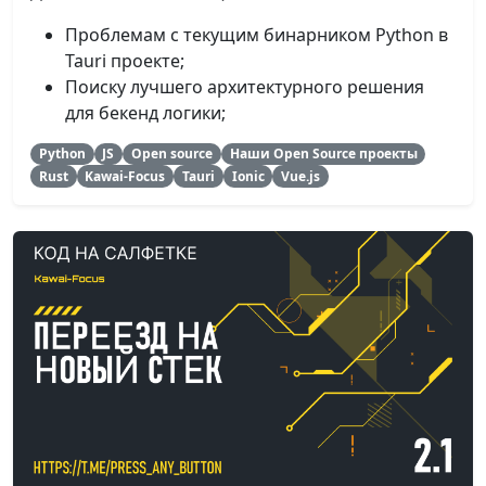
Проблемам с текущим бинарником Python в
Tauri проекте;
Поиску лучшего архитектурного решения
для бекенд логики;
Python
JS
Open source
Наши Open Source проекты
Rust
Kawai-Focus
Tauri
Ionic
Vue.js