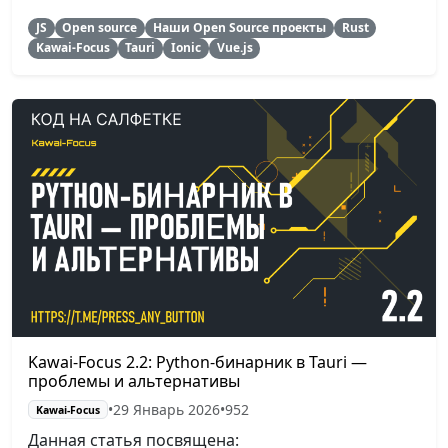
JS
Open source
Наши Open Source проекты
Rust
Kawai-Focus
Tauri
Ionic
Vue.js
Kawai-Focus 2.2: Python-бинарник в Tauri —
проблемы и альтернативы
•
29 Январь 2026
•
952
Kawai-Focus
Данная статья посвящена: