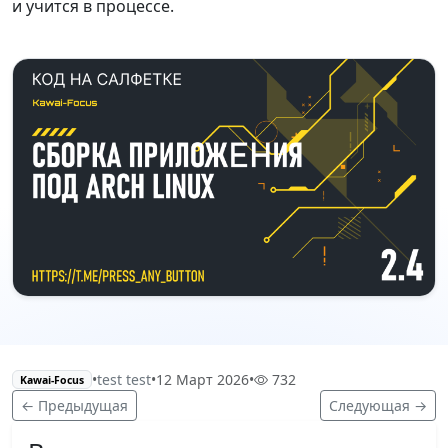
и учится в процессе.
•
test test
•
12 Март 2026
•
732
Kawai-Focus
← Предыдущая
Следующая →