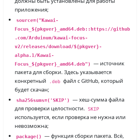
должны быть установлены для работы
приложения;
source=("Kawai-
Focus_${pkgver}_amd64.deb::https://github
.com/Arduinum/kawai-focus-
v2/releases/download/${pkgver}-
alpha.1/Kawai-
— источник
Focus_${pkgver}_amd64.deb")
пакета для сборки. Здесь указывается
конкретный
файл с GitHub, который
.deb
будет скачан;
— хеш-сумма файла
sha256sums=('SKIP')
для проверки целостности.
SKIP
используется, если проверка не нужна или
невозможна;
— функция сборки пакета. Всё,
package()