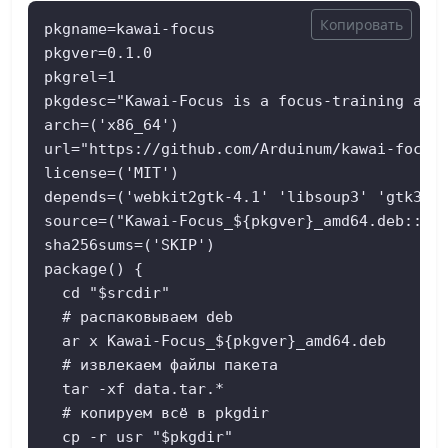
Копировать
pkgname=kawai-focus

pkgver=0.1.0

pkgrel=1

pkgdesc="Kawai-Focus is a focus-training app 
arch=('x86_64')

url="https://github.com/Arduinum/kawai-focus-
license=('MIT')

depends=('webkit2gtk-4.1' 'libsoup3' 'gtk3' '
source=("Kawai-Focus_${pkgver}_amd64.deb::htt
sha256sums=('SKIP')

package() {

  cd "$srcdir"

  # распаковываем deb

  ar x Kawai-Focus_${pkgver}_amd64.deb

  # извлекаем файлы пакета

  tar -xf data.tar.*

  # копируем всё в pkgdir

  cp -r usr "$pkgdir"
