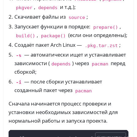
,
и т.д.);
pkgver
depends
Скачивает файлы из
;
source
Запускает функции в порядке:
,
prepare()
,
(если они определены);
build()
package()
Создаёт пакет Arch Linux —
;
.pkg.tar.zst
— автоматически ищет и устанавливает
-s
зависимости (
) через
перед
depends
pacman
сборкой;
— после сборки устанавливает
-i
созданный пакет через
pacman
Сначала начинается процесс проверки и
установки необходимых зависимостей для
нормальной работы и запуска проекта.