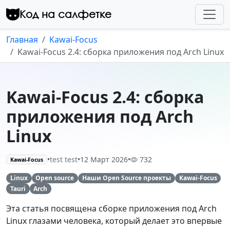
Перейти к контенту
Код на салфетке
Главная
Kawai-Focus
Kawai-Focus 2.4: сборка приложения под Arch Linux
Kawai-Focus 2.4: сборка
приложения под Arch
Linux
•
test test
•
12 Март 2026
•
732
Kawai-Focus
Linux
Open source
Наши Open Source проекты
Kawai-Focus
Tauri
Arch
Эта статья посвящена сборке приложения под Arch
Linux глазами человека, который делает это впервые