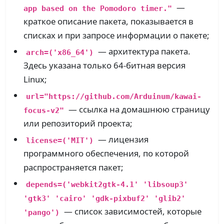
—
app based on the Pomodoro timer."
краткое описание пакета, показывается в
списках и при запросе информации о пакете;
— архитектура пакета.
arch=('x86_64')
Здесь указана только 64-битная версия
Linux;
url="https://github.com/Arduinum/kawai-
— ссылка на домашнюю страницу
focus-v2"
или репозиторий проекта;
— лицензия
license=('MIT')
программного обеспечения, по которой
распространяется пакет;
depends=('webkit2gtk-4.1' 'libsoup3'
'gtk3' 'cairo' 'gdk-pixbuf2' 'glib2'
— список зависимостей, которые
'pango')