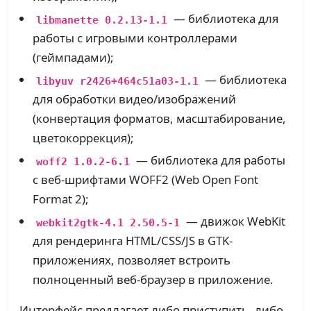
— библиотека для
libmanette 0.2.13-1.1
работы с игровыми контроллерами
(геймпадами);
— библиотека
libyuv r2426+464c51a03-1.1
для обработки видео/изображений
(конвертация форматов, масштабирование,
цветокоррекция);
— библиотека для работы
woff2 1.0.2-6.1
с веб-шрифтами WOFF2 (Web Open Font
Format 2);
— движок WebKit
webkit2gtk-4.1 2.50.5-1
для рендеринга HTML/CSS/JS в GTK-
приложениях, позволяет встроить
полноценный веб-браузер в приложение.
Интерфейс предлагает либо приступить, либо