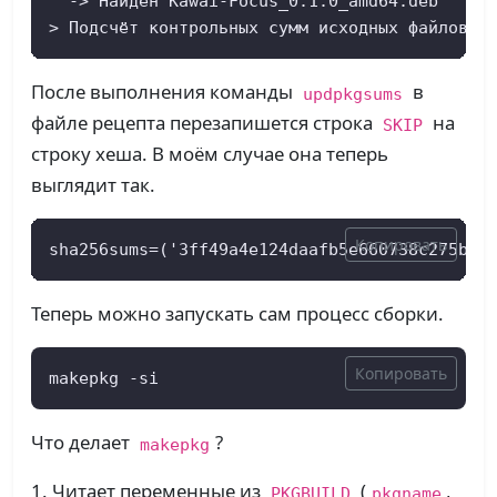
  -> Найден Kawai-Focus_0.1.0_amd64.deb

> Подсчёт контрольных сумм исходных файлов..
После выполнения команды
в
updpkgsums
файле рецепта перезапишется строка
на
SKIP
строку хеша. В моём случае она теперь
выглядит так.
Копировать
sha256sums=('3ff49a4e124daafb5e660738c275b53
Теперь можно запускать сам процесс сборки.
Копировать
makepkg -si
Что делает
?
makepkg
Читает переменные из
(
,
PKGBUILD
pkgname