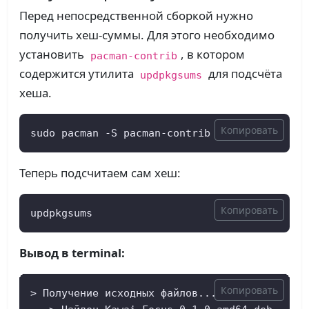
Перед непосредственной сборкой нужно
получить хеш-суммы. Для этого необходимо
установить
, в котором
pacman-contrib
содержится утилита
для подсчёта
updpkgsums
хеша.
Копировать
sudo pacman -S pacman-contrib
Теперь подсчитаем сам хеш:
Копировать
updpkgsums
Вывод в terminal:
Копировать
> Получение исходных файлов...
