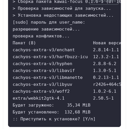
Копировать
> Сборка пакета kawai-focus 0.1.0-1 (Вт 10 ма
> Проверка зависимостей для запуска...

> Установка недостающих зависимостей...

[sudo] пароль для user_name: 

разрешение зависимостей...

проверка конфликтов...

Пакет (8)                      Новая версия  
cachyos-extra-v3/enchant       2.8.14-1.1    
cachyos-extra-v3/harfbuzz-icu  12.3.2-1.1    
cachyos-extra-v3/hyphen        2.8.8-6.2     
cachyos-extra-v3/libavif       1.3.0-5.1     
cachyos-extra-v3/libmanette    0.2.13-1.1    
cachyos-extra-v3/libyuv        r2426+464c51a0
cachyos-extra-v3/woff2         1.0.2-6.1     
extra/webkit2gtk-4.1           2.50.5-1      
Будет загружено:     35,34 MiB

Будет установлено:  132,68 MiB

:: Приступить к установке? [Y/n]