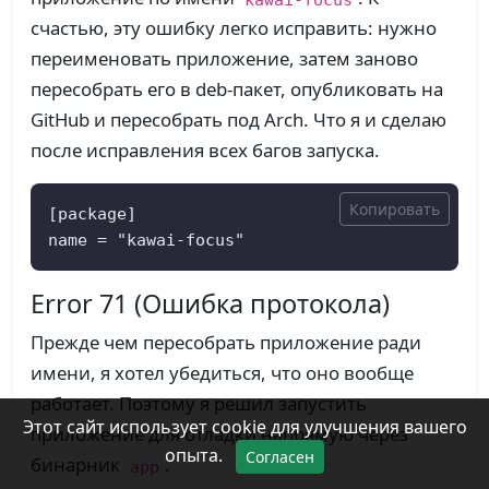
счастью, эту ошибку легко исправить: нужно
переименовать приложение, затем заново
пересобрать его в deb-пакет, опубликовать на
GitHub и пересобрать под Arch. Что я и сделаю
после исправления всех багов запуска.
Копировать
[package]

name = "kawai-focus"
Error 71 (Ошибка протокола)
Прежде чем пересобрать приложение ради
имени, я хотел убедиться, что оно вообще
работает. Поэтому я решил запустить
Этот сайт использует cookie для улучшения вашего
приложение для отладки напрямую через
опыта.
Согласен
бинарник
.
app