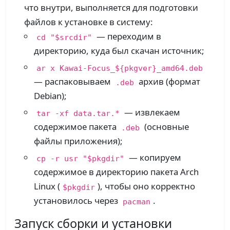
что внутри, выполняется для подготовки
файлов к установке в систему:
— переходим в
cd "$srcdir"
директорию, куда был скачан источник;
ar x Kawai-Focus_${pkgver}_amd64.deb
— распаковываем
архив (формат
.deb
Debian);
— извлекаем
tar -xf data.tar.*
содержимое пакета
(основные
.deb
файлы приложения);
— копируем
cp -r usr "$pkgdir"
содержимое в директорию пакета Arch
Linux (
), чтобы оно корректно
$pkgdir
установилось через
.
pacman
Запуск сборки и установки