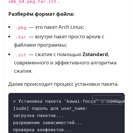
.
x86_64.pkg.tar.zst
Разберём формат файла:
— это пакет Arch Linux;
.pkg
— внутри пакет просто архив с
.tar
файлами программы;
— сжатие с помощью
Zstandard
,
.zst
современного и эффективного алгоритма
сжатия.
Далее происходит процесс установки пакета.
Копировать
> Установка пакета 'kawai-focus' с помощью 'p
[sudo] пароль для user_name: 

загрузка пакетов...

разрешение зависимостей...

проверка конфликтов...
