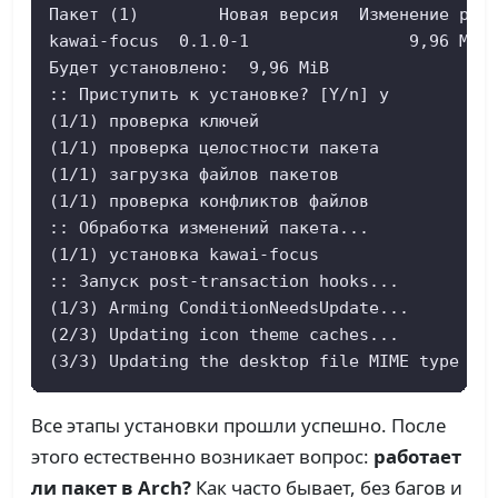
Пакет (1)        Новая версия  Изменение разм
kawai-focus  0.1.0-1                9,96 MiB

Будет установлено:  9,96 MiB

:: Приступить к установке? [Y/n] y

(1/1) проверка ключей                        
(1/1) проверка целостности пакета            
(1/1) загрузка файлов пакетов                
(1/1) проверка конфликтов файлов             
:: Обработка изменений пакета...

(1/1) установка kawai-focus                  
:: Запуск post-transaction hooks...

(1/3) Arming ConditionNeedsUpdate...

(2/3) Updating icon theme caches...

(3/3) Updating the desktop file MIME type ca
Все этапы установки прошли успешно. После
этого естественно возникает вопрос:
работает
ли пакет в Arch?
Как часто бывает, без багов и