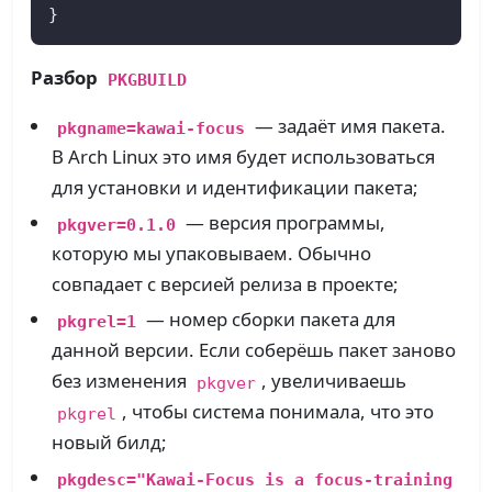
}
Разбор
PKGBUILD
— задаёт имя пакета.
pkgname=kawai-focus
В Arch Linux это имя будет использоваться
для установки и идентификации пакета;
— версия программы,
pkgver=0.1.0
которую мы упаковываем. Обычно
совпадает с версией релиза в проекте;
— номер сборки пакета для
pkgrel=1
данной версии. Если соберёшь пакет заново
без изменения
, увеличиваешь
pkgver
, чтобы система понимала, что это
pkgrel
новый билд;
pkgdesc="Kawai-Focus is a focus-training