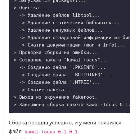
> Запускается package()...

> Очистка...

  -> Удаление файлов libtool...

  -> Удаление статических библиотек...

  -> Удаление ненужных файлов...

  -> Удаление отладочной информации из бинарн
  -> Сжатие документации (man и info)...

> Проверка сборки на ошибки...

> Создание пакета "kawai-focus"...

  -> Создание файла '.PKGINFO'...

  -> Создание файла '.BUILDINFO'...

  -> Создание файла '.MTREE'...

  -> Сжатие пакета...

> Выход из окружения fakeroot.

> Завершена сборка пакета kawai-focus 0.1.0-
Сборка прошла успешно, и у меня появился
файл
kawai-focus-0.1.0-1-