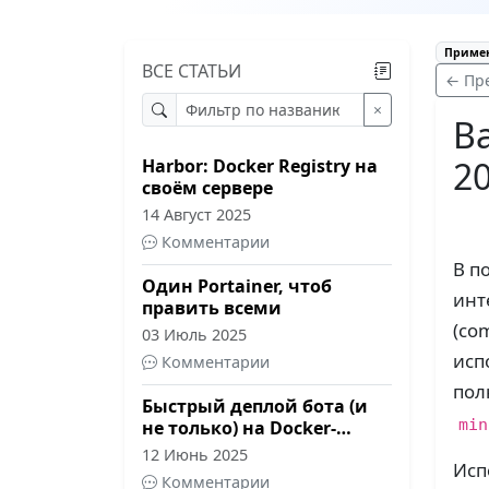
Примен
ВСЕ СТАТЬИ
← Пр
×
В
20
Harbor: Docker Registry на
своём сервере
14 Август 2025
Комментарии
В п
Один Portainer, чтоб
инт
править всеми
(co
03 Июль 2025
исп
Комментарии
пол
Быстрый деплой бота (и
min
не только) на Docker-
хостинге с Portainer
12 Июнь 2025
Исп
Комментарии