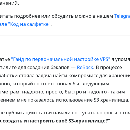
енений.
итать подробнее или обсудить можно в нашем
Telegr
але "Код на салфетке"
.
татье
"Гайд по первоначальной настройке VPS"
я упом
утилите для создания бэкапов —
ReBack
. В процессе
работки стояла задача найти компромисс для хранени
апов, который соответствовал бы следующим
аметрам: надежно, просто, быстро и надолго - таким
ением мне показалось использование S3 хранилища.
ле публикации статьи начали поступать вопросы о то
к создать и настроить своё S3-хранилище?"