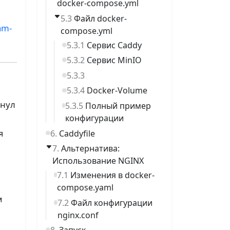
docker-compose.yml
Файл docker-
am-
compose.yml
Сервис Caddy
Сервис MinIO
Docker-Volume
янул
Полный пример
конфигурации
я
Caddyfile
Альтернатива:
Использование NGINX
Изменения в docker-
compose.yaml
м
Файл конфигурации
nginx.conf