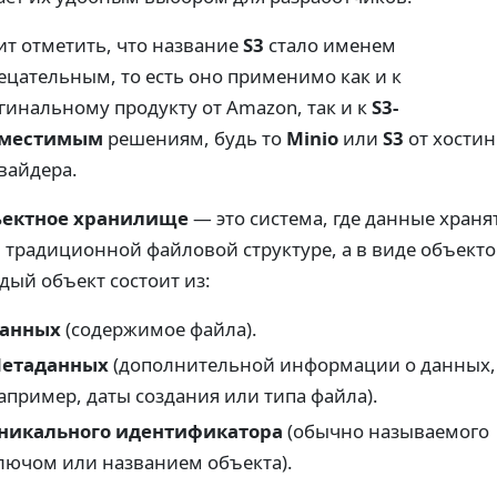
ит отметить, что название
S3
стало именем
ецательным, то есть оно применимо как и к
гинальному продукту от Amazon, так и к
S3-
вместимым
решениям, будь то
Minio
или
S3
от хостин
вайдера.
ектное хранилище
— это система, где данные храня
в традиционной файловой структуре, а в виде объекто
дый объект состоит из:
анных
(содержимое файла).
етаданных
(дополнительной информации о данных,
апример, даты создания или типа файла).
никального идентификатора
(обычно называемого
лючом или названием объекта).