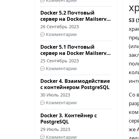
Комментарии
х
Docker 5.2 Почтовый
сервер на Docker Mailserver
S3 
- настройка и запуск
26 Сентябрь 2023
хра
Комментарии
пре
(ил
Docker 5.1 Почтовый
сервер на Docker Mailserver
зак
- настройка домена
25 Сентябрь 2023
пол
Комментарии
кол
инт
Docker 4. Взаимодействие
с контейнером PostgreSQL
Со 
30 Июль 2023
раз
Комментарии
ком
Docker 3. Контейнер с
сер
PostgreSQL
же 
29 Июль 2023
Комментарии
дел