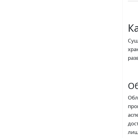
К
Сущ
хра
раз
О
Обл
про
асп
дос
лиш