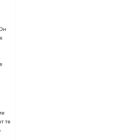
 Он
х
е
ие
т те
о