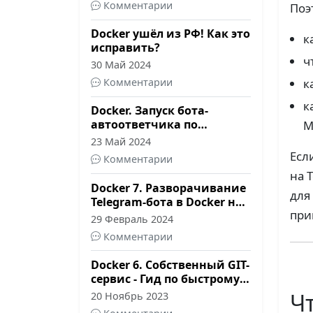
Комментарии
Поэ
Docker ушёл из РФ! Как это
к
исправить?
ч
30 Май 2024
Комментарии
к
к
Docker. Запуск бота-
автоответчика по
M
готовому образу
23 Май 2024
Есл
Комментарии
на 
Docker 7. Разворачивание
для
Telegram-бота в Docker на
при
VPS
29 Февраль 2024
Комментарии
Docker 6. Собственный GIT-
сервис - Гид по быстрому
запуску Gitea на вашем
Ч
20 Ноябрь 2023
сервере!