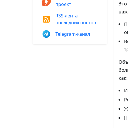
Это
проект
важ
RSS-лента
последних постов
П
о
Telegram-канал
В
т
Объ
бол
как:
И
Р
Ж
Н