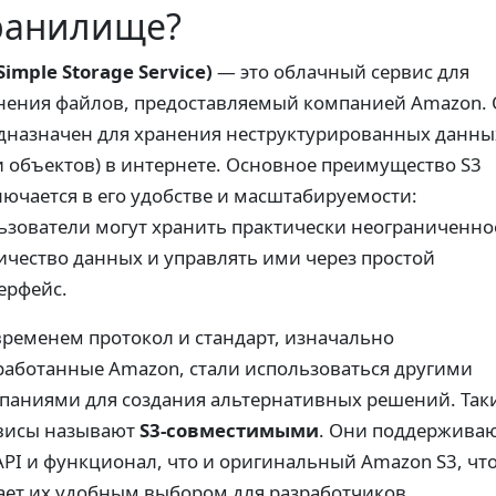
ранилище?
(Simple Storage Service)
— это облачный сервис для
нения файлов, предоставляемый компанией Amazon.
дназначен для хранения неструктурированных данны
и объектов) в интернете. Основное преимущество S3
лючается в его удобстве и масштабируемости:
ьзователи могут хранить практически неограниченно
ичество данных и управлять ими через простой
ерфейс.
временем протокол и стандарт, изначально
работанные Amazon, стали использоваться другими
паниями для создания альтернативных решений. Так
висы называют
S3-совместимыми
. Они поддерживаю
API и функционал, что и оригинальный Amazon S3, чт
ает их удобным выбором для разработчиков.