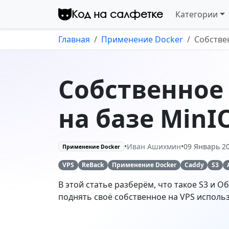
Перейти к контенту
Код на салфетке
Категории
Главная
Применение Docker
Собстве
Собственное
на базе MinI
•
Иван Ашихмин
•
09 Январь 2
Применение Docker
VPS
ReBack
Применение Docker
Caddy
S3
В этой статье разберём, что такое S3 и О
поднять своё собственное на VPS использ