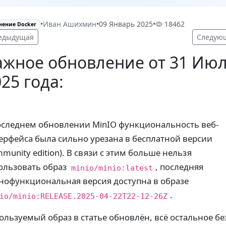
•
Иван Ашихмин
•
09 Январь 2025
•
18462
ение Docker
едыдущая
Следую
ажное обновление от 31 Ию
25 года:
оследнем обновлении MinIO функциональность веб-
ерфейса была сильно урезана в бесплатной версии
mmunity edition). В связи с этим больше нельзя
ользовать образ
, последняя
minio/minio:latest
нофункциональная версия доступна в образе
.
io/minio:RELEASE.2025-04-22T22-12-26Z
ользуемый образ в статье обновлён, всё остальное бе