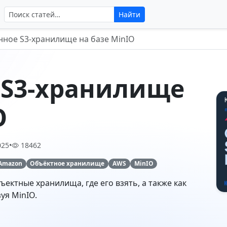
Поиск по сайту
Найти
нное S3-хранилище на базе MinIO
 S3-хранилище
O
025
•
18462
Amazon
Объёктное хранилище
AWS
MinIO
бъектные хранилища, где его взять, а также как
уя MinIO.