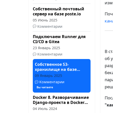
изм
Собственный почтовый
Поч
сервер на базе poste.io
05 Июнь 2025
кан
Комментарии
Подключаем Runner для
CI/CD в Gitea
23 Январь 2025
В с
Комментарии
об 
Собственное S3-
раз
хранилище на базе
бек
MinIO
09 Январь 2025
пар
Комментарии
реш
Вы читаете
Docker 8. Разворачивание
Пос
Django-проекта в Docker
"ка
compose
04 Июль 2024