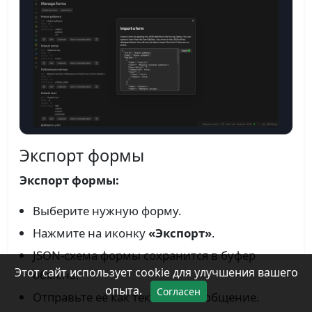
Экспорт формы
Экспорт формы:
Выберите нужную форму.
Нажмите на иконку
«Экспорт»
.
JSON-схема формы сохранится в буфер
Этот сайт использует cookie для улучшения вашего
обмена.
опыта.
Согласен
Отправьте её как текстовое сообщение.