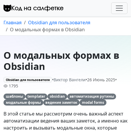
Перейти к контенту
Код на салфетке
Главная
Obsidian для пользователя
О модальных формах в Obsidian
О модальных формах в
Obsidian
•
Виктор Вангели
•
26 Июнь 2025
•
Obsidian для пользователя
1795
шаблоны
templater
obsidian
автоматизация рутины
модальные формы
ведение заметок
modal forms
В этой статье мы рассмотрим очень важный аспект
автоматизации ведения ваших заметок, а именно как
настроить и вызывать модальные окна, которые