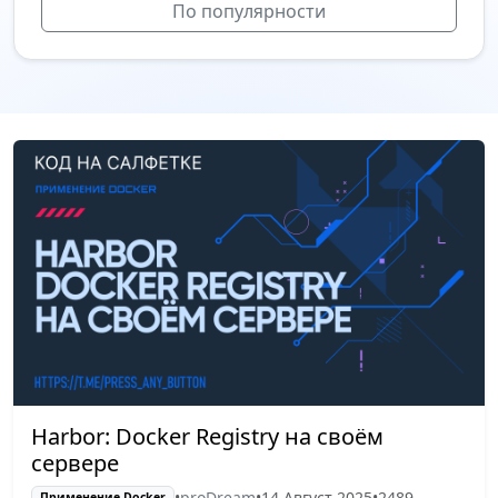
По популярности
Harbor: Docker Registry на своём
сервере
•
proDream
•
14 Август 2025
•
2489
Применение Docker