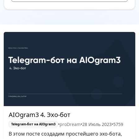
AIOgram3 4. Эхо-бот
•
proDream
•
28 Июль 2023
•
5759
Telegram-бот на AIOgram3
В этом посте создадим простейшего эхо-бота,