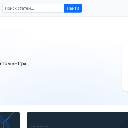
Поиск по сайту
Найти
тегом
«Http»
.