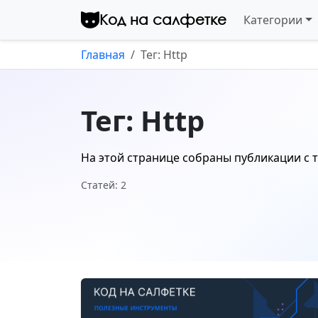
Перейти к контенту
Код на салфетке
Категории
Главная
Тег: Http
Тег: Http
На этой странице собраны публикации с 
Статей: 2