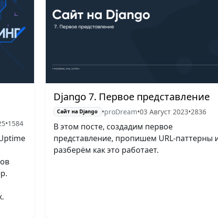
Django 7. Первое представление
•
proDream
•
03 Август 2023
•
2836
Сайт на Django
25
•
1584
В этом посте, создадим первое
*Uptime
представление, пропишем URL-паттерны 
разберём как это работает.
сов
р.
.