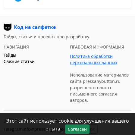
Код на салфетке
Гайды, статьи и проекты про разработку.
НАВИГАЦИЯ
ПРАВОВАЯ ИНФОРМАЦИЯ
Гайды
Политика обработки
Свежие статьи
персональных данных
Использование материалов
сайта
pressanybutton.ru
разрешено только c
письменного согласия
авторов.
Этот сайт использует cookie для улучшения вашего
2023–2026 © «Код на салфетке»
опыта.
Telegram
info@pressanybutton.ru
↑ Наверх
Согласен