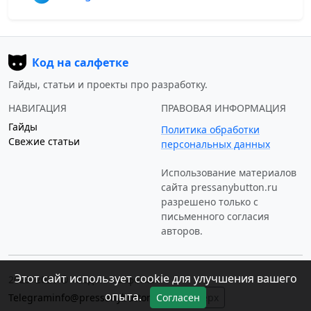
Код на салфетке
Гайды, статьи и проекты про разработку.
НАВИГАЦИЯ
ПРАВОВАЯ ИНФОРМАЦИЯ
Гайды
Политика обработки
Свежие статьи
персональных данных
Использование материалов
сайта
pressanybutton.ru
разрешено только c
письменного согласия
авторов.
Этот сайт использует cookie для улучшения вашего
2023–2026 © «Код на салфетке»
опыта.
Telegram
info@pressanybutton.ru
↑ Наверх
Согласен