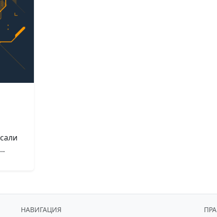
о
исали
..
НАВИГАЦИЯ
ПР