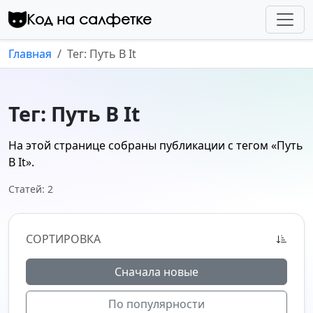
Перейти к контенту
Код на салфетке
Главная
Тег: Путь В It
Тег: Путь В It
На этой странице собраны публикации с тегом
«Путь
В It»
.
Статей: 2
СОРТИРОВКА
Сначала новые
По популярности