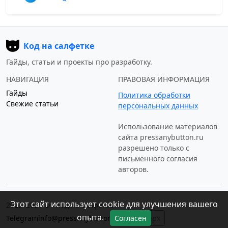
Код на салфетке
Гайды, статьи и проекты про разработку.
НАВИГАЦИЯ
ПРАВОВАЯ ИНФОРМАЦИЯ
Гайды
Политика обработки
Свежие статьи
персональных данных
Использование материалов
сайта
pressanybutton.ru
разрешено только c
письменного согласия
авторов.
Этот сайт использует cookie для улучшения вашего
2023–2026 © «Код на салфетке»
опыта.
Telegram
info@pressanybutton.ru
↑ Наверх
Согласен