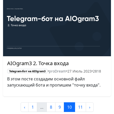
AIOgram3 2. Точка входа
•
proDream
•
27 Июль 2023
•
2818
Telegram-бот на AIOgram3
В этом посте создадим основной файл
запускающий бота и пропишем "точку входа".
‹
1
…
8
9
10
11
›