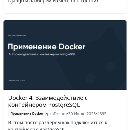
Django и разберём из чего оно состоит.
Docker 4. Взаимодействие с
контейнером PostgreSQL
•
proDream
•
30 Июль 2023
•
4395
Применение Docker
В этом посте разберём как подключиться к
контейнеру с PostgreSQL.