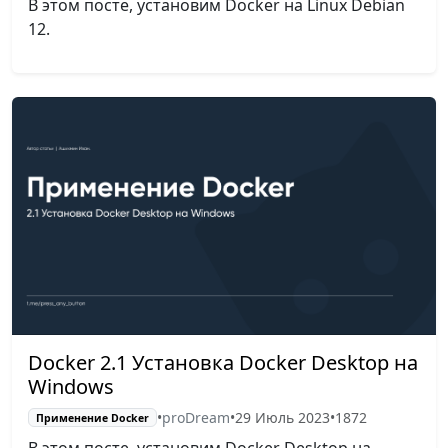
В этом посте, установим Docker на Linux Debian
12.
Docker 2.1 Установка Docker Desktop на
Windows
•
proDream
•
29 Июль 2023
•
1872
Применение Docker