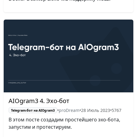
AIOgram3 4. Эхо-бот
•
proDream
•
28 Июль 2023
•
5767
Telegram-бот на AIOgram3
В этом посте создадим простейшего эхо-бота,
запустим и протестируем.