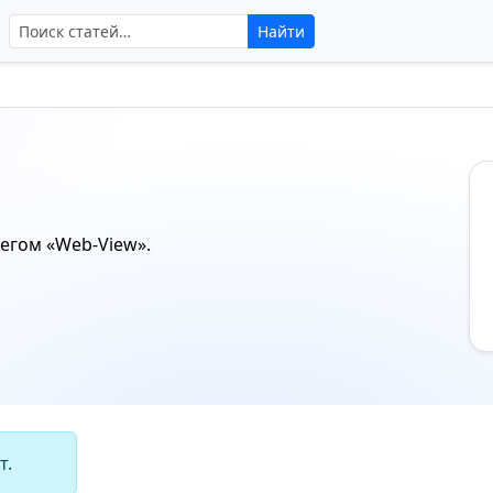
Поиск по сайту
Найти
тегом
«Web-View»
.
т.