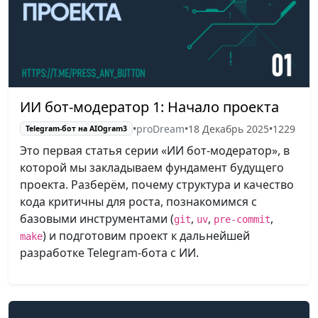
ИИ бот-модератор 1: Начало проекта
•
proDream
•
18 Декабрь 2025
•
1229
Telegram-бот на AIOgram3
Это первая статья серии «ИИ бот-модератор», в
которой мы закладываем фундамент будущего
проекта. Разберём, почему структура и качество
кода критичны для роста, познакомимся с
базовыми инструментами (
,
,
,
git
uv
pre-commit
) и подготовим проект к дальнейшей
make
разработке Telegram-бота с ИИ.