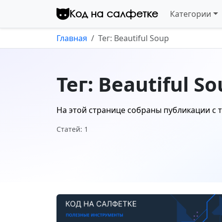
Перейти к контенту
Код на салфетке
Категории
Главная
Тег: Beautiful Soup
Тег: Beautiful S
На этой странице собраны публикации с 
Статей: 1