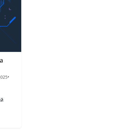
а
2025
•
ей