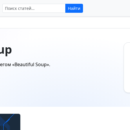
Поиск по сайту
Найти
oup
тегом
«Beautiful Soup»
.