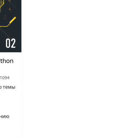
ython
1094
ю темы
а
анию