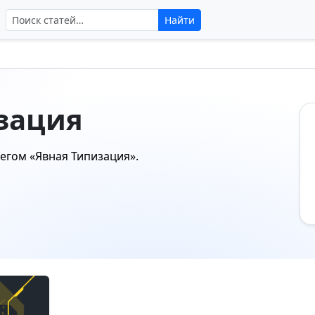
Поиск по сайту
Найти
изация
тегом
«Явная Типизация»
.