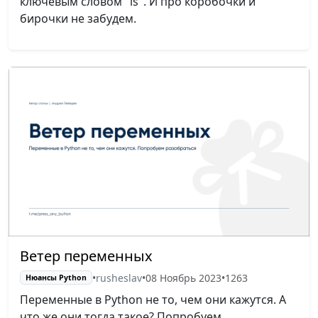
ключевым словом "is". И про коробочки и
бирочки не забудем.
Ветер переменных
•
rusheslav
•
08 Ноябрь 2023
•
1263
Нюансы Python
Переменные в Python не то, чем они кажутся. А
что же они тогда такое? Попробуем