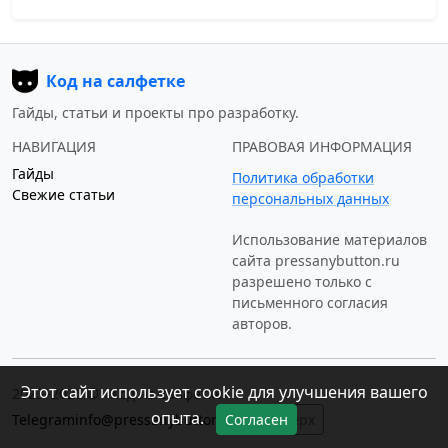
Код на салфетке
Гайды, статьи и проекты про разработку.
НАВИГАЦИЯ
ПРАВОВАЯ ИНФОРМАЦИЯ
Гайды
Политика обработки
Свежие статьи
персональных данных
Использование материалов
сайта
pressanybutton.ru
разрешено только c
письменного согласия
авторов.
Этот сайт использует cookie для улучшения вашего
2023–2026 © «Код на салфетке»
опыта.
Telegram
info@pressanybutton.ru
↑ Наверх
Согласен