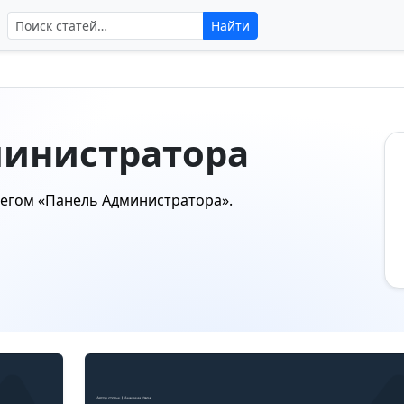
Поиск по сайту
Найти
министратора
тегом
«Панель Администратора»
.