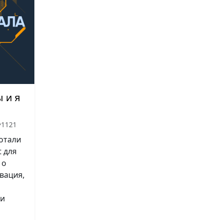
 и я
•
1121
ботали
t для
 о
вация,
 и